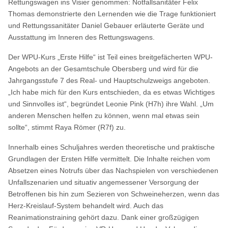
Rettungswagen ins Visier genommen: Notfallsanitäter Felix
Thomas demonstrierte den Lernenden wie die Trage funktioniert
und Rettungssanitäter Daniel Gebauer erläuterte Geräte und
Ausstattung im Inneren des Rettungswagens.
Der WPU-Kurs „Erste Hilfe“ ist Teil eines breitgefächerten WPU-
Angebots an der Gesamtschule Obersberg und wird für die
Jahrgangsstufe 7 des Real- und Hauptschulzweigs angeboten.
„Ich habe mich für den Kurs entschieden, da es etwas Wichtiges
und Sinnvolles ist“, begründet Leonie Pink (H7h) ihre Wahl. „Um
anderen Menschen helfen zu können, wenn mal etwas sein
sollte“, stimmt Raya Römer (R7f) zu.
Innerhalb eines Schuljahres werden theoretische und praktische
Grundlagen der Ersten Hilfe vermittelt. Die Inhalte reichen vom
Absetzen eines Notrufs über das Nachspielen von verschiedenen
Unfallszenarien und situativ angemessener Versorgung der
Betroffenen bis hin zum Sezieren von Schweineherzen, wenn das
Herz-Kreislauf-System behandelt wird. Auch das
Reanimationstraining gehört dazu. Dank einer großzügigen