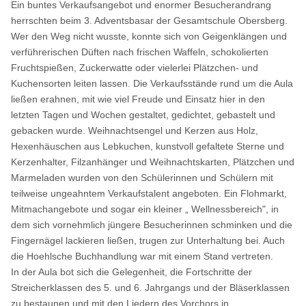
Ein buntes Verkaufsangebot und enormer Besucherandrang
herrschten beim 3. Adventsbasar der Gesamtschule Obersberg.
Wer den Weg nicht wusste, konnte sich von Geigenklängen und
verführerischen Düften nach frischen Waffeln, schokolierten
Fruchtspießen, Zuckerwatte oder vielerlei Plätzchen- und
Kuchensorten leiten lassen. Die Verkaufsstände rund um die Aula
ließen erahnen, mit wie viel Freude und Einsatz hier in den
letzten Tagen und Wochen gestaltet, gedichtet, gebastelt und
gebacken wurde. Weihnachtsengel und Kerzen aus Holz,
Hexenhäuschen aus Lebkuchen, kunstvoll gefaltete Sterne und
Kerzenhalter, Filzanhänger und Weihnachtskarten, Plätzchen und
Marmeladen wurden von den Schülerinnen und Schülern mit
teilweise ungeahntem Verkaufstalent angeboten. Ein Flohmarkt,
Mitmachangebote und sogar ein kleiner „ Wellnessbereich", in
dem sich vornehmlich jüngere Besucherinnen schminken und die
Fingernägel lackieren ließen, trugen zur Unterhaltung bei. Auch
die Hoehlsche Buchhandlung war mit einem Stand vertreten.
In der Aula bot sich die Gelegenheit, die Fortschritte der
Streicherklassen des 5. und 6. Jahrgangs und der Bläserklassen
zu bestaunen und mit den Liedern des Vorchors in