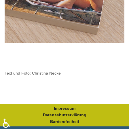
Text und Foto: Christina Necke
Impressum
Datenschutzerklärung
♿
Barrierefreiheit