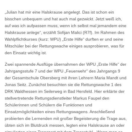
„Julian hat mir eine Halskrause angelegt. Das ist schon ein
bisschen unbequem und hat auch mal gezwickt. Jetzt weiß ich,
auf was ich aufpassen muss, wenn ich selbst mal jemandem eine
Halskrause anlege“, erzählt Sofijan Malici (R7f). Im Rahmen des
Wahlpflichtkurses (kurz: WPU) „Erste Hilfe“ durften er und seine
Mitschüler bei der Rettungswache einiges ausprobieren, was für
den Einsatz wichtig ist.
Zwei spannende Ausflüge übernahmen der WPU „Erste Hilfe“ der
Jahrgangsstufe 7 und der WPU „Feuerwehr“ des Jahrgangs 9
der Gesamtschule Obersberg mit ihren Lehrern Maria Mandt und
Jonas Seitz. Zunächst besuchten sie die Rettungswache 1 des
DRK Waldhessen im Seilerweg in Bad Hersfeld. Hier erklärte der
stellvertretende Rettungsdienstleiter Markus Faupel den
Schülerinnen und Schülern die Funktionen und
Einsatzmöglichkeiten eines Rettungswagens. Anschließend
probierten die Lernenden mit großer Begeisterung die Trage aus,
übten sich im Blutdruck messen, legten eine Halskrause an oder
simulierten einen Transport mit dem Tragestuhl. „Wenn man es