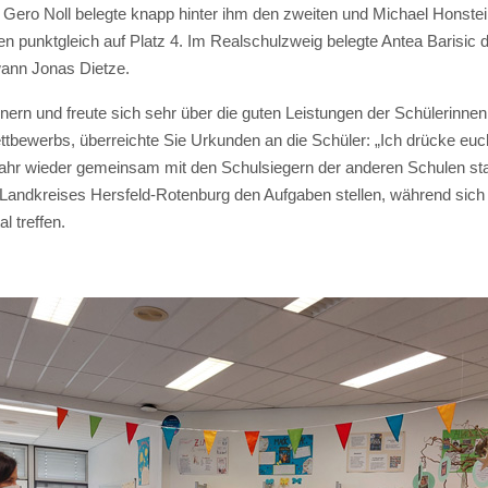
o Noll belegte knapp hinter ihm den zweiten und Michael Honstein de
 punktgleich auf Platz 4. Im Realschulzweig belegte Antea Barisic d
wann Jonas Dietze.
innern und freute sich sehr über die guten Leistungen der Schülerin
tbewerbs, überreichte Sie Urkunden an die Schüler: „Ich drücke euc
 Jahr wieder gemeinsam mit den Schulsiegern der anderen Schulen st
Landkreises Hersfeld-Rotenburg den Aufgaben stellen, während sic
 treffen.