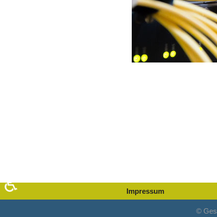
♿
Impressum
© Ges