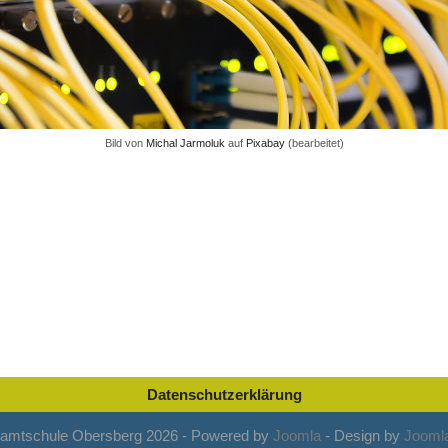
Bild von
Michal Jarmoluk
auf
Pixabay
(bearbeitet)
Datenschutzerklärung
amtschule Obersberg 2026 - Powered by
Joomla
- Design by
Joomla