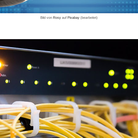
Bild von
Rosy
auf
Pixabay
(bearbeitet)