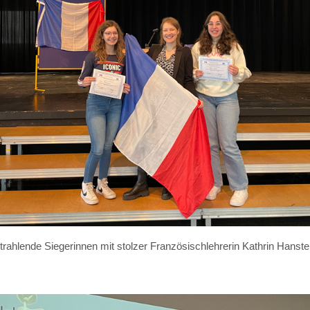
trahlende Siegerinnen mit stolzer Französischlehrerin Kathrin Hanste