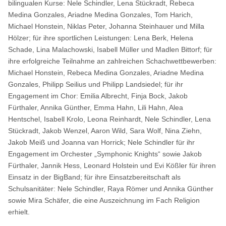
bilingualen Kurse: Nele Schindler, Lena Stückradt, Rebeca
Medina Gonzales, Ariadne Medina Gonzales, Tom Harich,
Michael Honstein, Niklas Peter, Johanna Steinhauer und Milla
Hölzer; für ihre sportlichen Leistungen: Lena Berk, Helena
Schade, Lina Malachowski, Isabell Müller und Madlen Bittorf; für
ihre erfolgreiche Teilnahme an zahlreichen Schachwettbewerben:
Michael Honstein, Rebeca Medina Gonzales, Ariadne Medina
Gonzales, Philipp Seilius und Philipp Landsiedel; für ihr
Engagement im Chor: Emilia Albrecht, Finja Bock, Jakob
Fürthaler, Annika Günther, Emma Hahn, Lili Hahn, Alea
Hentschel, Isabell Krolo, Leona Reinhardt, Nele Schindler, Lena
Stückradt, Jakob Wenzel, Aaron Wild, Sara Wolf, Nina Ziehn,
Jakob Meiß und Joanna van Horrick; Nele Schindler für ihr
Engagement im Orchester „Symphonic Knights“ sowie Jakob
Fürthaler, Jannik Hess, Leonard Holstein und Evi Kößler für ihren
Einsatz in der BigBand; für ihre Einsatzbereitschaft als
Schulsanitäter: Nele Schindler, Raya Römer und Annika Günther
sowie Mira Schäfer, die eine Auszeichnung im Fach Religion
erhielt.