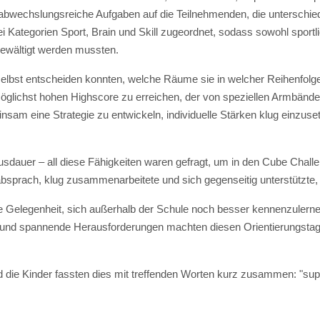
abwechslungsreiche Aufgaben auf die Teilnehmenden, die unterschied
i Kategorien Sport, Brain und Skill zugeordnet, sodass sowohl sportl
 bewältigt werden mussten.
selbst entscheiden konnten, welche Räume sie in welcher Reihenfolge
öglichst hohen Highscore zu erreichen, der von speziellen Armbände
nsam eine Strategie zu entwickeln, individuelle Stärken klug einzus
sdauer – all diese Fähigkeiten waren gefragt, um in den Cube Challen
bsprach, klug zusammenarbeitete und sich gegenseitig unterstützte, 
ge Gelegenheit, sich außerhalb der Schule noch besser kennenzulerne
 und spannende Herausforderungen machten diesen Orientierungstag
d die Kinder fassten dies mit treffenden Worten kurz zusammen: "supe