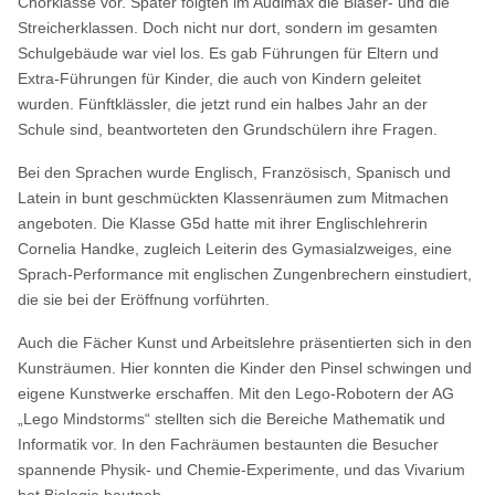
Chorklasse vor. Später folgten im Audimax die Bläser- und die
Streicherklassen. Doch nicht nur dort, sondern im gesamten
Schulgebäude war viel los. Es gab Führungen für Eltern und
Extra-Führungen für Kinder, die auch von Kindern geleitet
wurden. Fünftklässler, die jetzt rund ein halbes Jahr an der
Schule sind, beantworteten den Grundschülern ihre Fragen.
Bei den Sprachen wurde Englisch, Französisch, Spanisch und
Latein in bunt geschmückten Klassenräumen zum Mitmachen
angeboten. Die Klasse G5d hatte mit ihrer Englischlehrerin
Cornelia Handke, zugleich Leiterin des Gymasialzweiges, eine
Sprach-Performance mit englischen Zungenbrechern einstudiert,
die sie bei der Eröffnung vorführten.
Auch die Fächer Kunst und Arbeitslehre präsentierten sich in den
Kunsträumen. Hier konnten die Kinder den Pinsel schwingen und
eigene Kunstwerke erschaffen. Mit den Lego-Robotern der AG
„Lego Mindstorms“ stellten sich die Bereiche Mathematik und
Informatik vor. In den Fachräumen bestaunten die Besucher
spannende Physik- und Chemie-Experimente, und das Vivarium
bot Biologie hautnah.