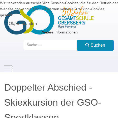
Wir verwenden ausschließlich Session-Cookies, die für den Betrieb der
Website notwendig sind. Es werden keinerlei Tracking-Cookies
gesetzt.
Ok, verstanden
Weitere Informationen
Suchen
Suchen
Mobile Menu Toggle
Doppelter Abschied -
Skiexkursion der GSO-
Sportklassen