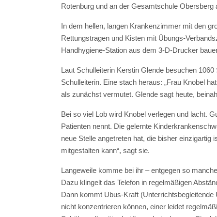
Rotenburg und an der Gesamtschule Obersberg an
In dem hellen, langen Krankenzimmer mit den gro
Rettungstragen und Kisten mit Übungs-Verbandsz
Handhygiene-Station aus dem 3-D-Drucker bauen l
Laut Schulleiterin Kerstin Glende besuchen 1060
Schulleiterin. Eine stach heraus: „Frau Knobel ha
als zunächst vermutet. Glende sagt heute, beinah
Bei so viel Lob wird Knobel verlegen und lacht. Gu
Patienten nennt. Die gelernte Kinderkrankenschw
neue Stelle angetreten hat, die bisher einzigartig
mitgestalten kann“, sagt sie.
Langeweile komme bei ihr – entgegen so mancher Vo
Dazu klingelt das Telefon in regelmäßigen Abstä
Dann kommt Ubus-Kraft (Unterrichtsbegleitende Un
nicht konzentrieren können, einer leidet regelmäß