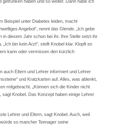
d getrunken haben und so weiter. Dann habe ich
m Beispiel unter Diabetes leiden, macht
hwelliges Angebot“, nennt das Glende. „Ich gebe
in diesem Jahr schon bei ihr. Ihre Stelle setzt ihr
h bin kein Arzt“, stellt Knobel klar. Klopft es
mern kann oder vermissen den kürzlich
 auch Eltern und Lehrer informiert und Lehrer
ssteine“ und Kratzkarten auf. Alles, was ablenkt,
en mitgebracht. „Können sich die Kinder nicht
“, sagt Knobel. Das Konzept haben einige Lehrer
ste Lehrer und Eltern, sagt Knobel. Auch, weil
hin würde so mancher Teenager seine