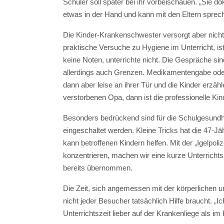
Schüler soll später bei ihr vorbeischauen. „Sie
etwas in der Hand und kann mit den Eltern sprech
Die Kinder-Krankenschwester versorgt aber nicht n
praktische Versuche zu Hygiene im Unterricht, i
keine Noten, unterrichte nicht. Die Gespräche sind
allerdings auch Grenzen. Medikamentengabe oder m
dann aber leise an ihrer Tür und die Kinder erzä
verstorbenen Opa, dann ist die professionelle Ki
Besonders bedrückend sind für die Schulgesundhei
eingeschaltet werden. Kleine Tricks hat die 47-Jä
kann betroffenen Kindern helfen. Mit der „Igelpo
konzentrieren, machen wir eine kurze Unterrichts
bereits übernommen.
Die Zeit, sich angemessen mit der körperlichen un
nicht jeder Besucher tatsächlich Hilfe braucht. „
Unterrichtszeit lieber auf der Krankenliege als i