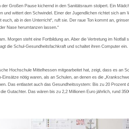
ch der Großen Pause kichernd in den Sanitätsraum stolpert. Ein Mädc
 und wittert den Schwindel. Einer der Jugendlichen richtet sich am 
it euch, ab in den Unterricht“, ruft sie. Der raue Ton kommt an, grin
 der Nase herumtanzen lassen.“
. Morgen steht eine Fortbildung an. Aber die Vertretung im Notfall s
sagt die Schul-Gesundheitsfachkraft und schaltet ihren Computer ein.
che Hochschule Mittelhessen mitgearbeitet hat, zeigt, dass es an Sc
en-Einsätze nötig waren, als an Schulen, an denen es die „Kranksch
hnen. Das entlastet auch das Gesundheitssystem: Bis zu 20 Prozent 
ie Gutachter. Das wären bis zu 2,2 Millionen Euro jährlich, rund 350