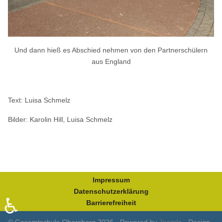
Und dann hieß es Abschied nehmen von den Partnerschülern
aus England
Text: Luisa Schmelz
Bilder: Karolin Hill, Luisa Schmelz
Impressum
Datenschutzerklärung
♿
Barrierefreiheit
© Gesamtschule Obersberg 2026 - Powered by
Joomla
- Design