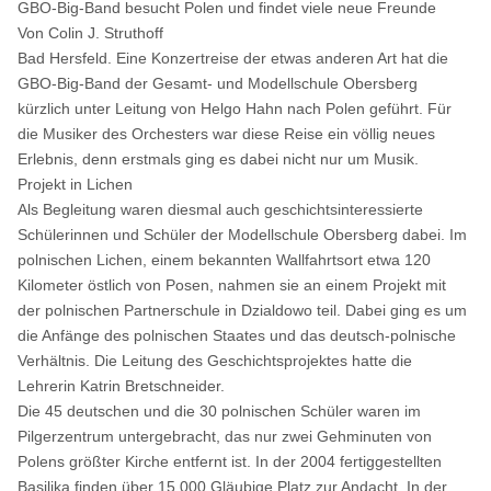
GBO-Big-Band besucht Polen und findet viele neue Freunde
Von Colin J. Struthoff
Bad Hersfeld. Eine Konzertreise der etwas anderen Art hat die
GBO-Big-Band der Gesamt- und Modellschule Obersberg
kürzlich unter Leitung von Helgo Hahn nach Polen geführt. Für
die Musiker des Orchesters war diese Reise ein völlig neues
Erlebnis, denn erstmals ging es dabei nicht nur um Musik.
Projekt in Lichen
Als Begleitung waren diesmal auch geschichtsinteressierte
Schülerinnen und Schüler der Modellschule Obersberg dabei. Im
polnischen Lichen, einem bekannten Wallfahrtsort etwa 120
Kilometer östlich von Posen, nahmen sie an einem Projekt mit
der polnischen Partnerschule in Dzialdowo teil. Dabei ging es um
die Anfänge des polnischen Staates und das deutsch-polnische
Verhältnis. Die Leitung des Geschichtsprojektes hatte die
Lehrerin Katrin Bretschneider.
Die 45 deutschen und die 30 polnischen Schüler waren im
Pilgerzentrum untergebracht, das nur zwei Gehminuten von
Polens größter Kirche entfernt ist. In der 2004 fertiggestellten
Basilika finden über 15 000 Gläubige Platz zur Andacht. In der