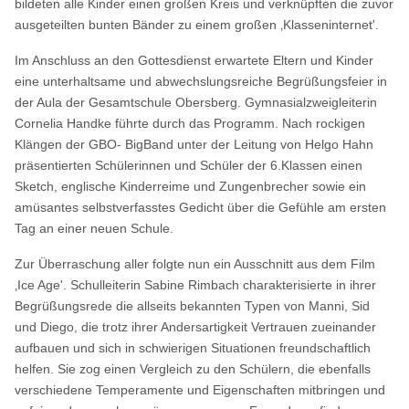
bildeten alle Kinder einen großen Kreis und verknüpften die zuvor
ausgeteilten bunten Bänder zu einem großen ‚Klasseninternet'.
Im Anschluss an den Gottesdienst erwartete Eltern und Kinder
eine unterhaltsame und abwechslungsreiche Begrüßungsfeier in
der Aula der Gesamtschule Obersberg. Gymnasialzweigleiterin
Cornelia Handke führte durch das Programm. Nach rockigen
Klängen der GBO- BigBand unter der Leitung von Helgo Hahn
präsentierten Schülerinnen und Schüler der 6.Klassen einen
Sketch, englische Kinderreime und Zungenbrecher sowie ein
amüsantes selbstverfasstes Gedicht über die Gefühle am ersten
Tag an einer neuen Schule.
Zur Überraschung aller folgte nun ein Ausschnitt aus dem Film
‚Ice Age'. Schulleiterin Sabine Rimbach charakterisierte in ihrer
Begrüßungsrede die allseits bekannten Typen von Manni, Sid
und Diego, die trotz ihrer Andersartigkeit Vertrauen zueinander
aufbauen und sich in schwierigen Situationen freundschaftlich
helfen. Sie zog einen Vergleich zu den Schülern, die ebenfalls
verschiedene Temperamente und Eigenschaften mitbringen und