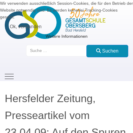
Wir verwenden ausschließlich Session-Cookies, die für den Betrieb der
Website notwendig sind. Es werden keinerlei Tracking-Cookies
gesetzt.
Ok, verstanden
Weitere Informationen
Suchen
Suchen
Mobile Menu Toggle
Hersfelder Zeitung,
Presseartikel vom
23.04.09: Auf den Spuren