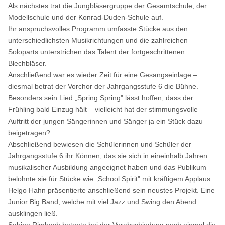
Als nächstes trat die Jungbläsergruppe der Gesamtschule, der
Modellschule und der Konrad-Duden-Schule auf.
Ihr anspruchsvolles Programm umfasste Stücke aus den
unterschiedlichsten Musikrichtungen und die zahlreichen
Soloparts unterstrichen das Talent der fortgeschrittenen
Blechbläser.
Anschließend war es wieder Zeit für eine Gesangseinlage –
diesmal betrat der Vorchor der Jahrgangsstufe 6 die Bühne.
Besonders sein Lied „Spring Spring" lässt hoffen, dass der
Frühling bald Einzug hält – vielleicht hat der stimmungsvolle
Auftritt der jungen Sängerinnen und Sänger ja ein Stück dazu
beigetragen?
Abschließend bewiesen die Schülerinnen und Schüler der
Jahrgangsstufe 6 ihr Können, das sie sich in eineinhalb Jahren
musikalischer Ausbildung angeeignet haben und das Publikum
belohnte sie für Stücke wie „School Spirit" mit kräftigem Applaus.
Helgo Hahn präsentierte anschließend sein neustes Projekt. Eine
Junior Big Band, welche mit viel Jazz und Swing den Abend
ausklingen ließ.
Sabine Rimbach betonte bei der Verabschiedung noch einmal die