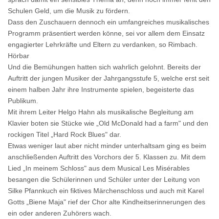
Schulen Geld, um die Musik zu fördern.
Dass den Zuschauern dennoch ein umfangreiches musikalisches
Programm präsentiert werden könne, sei vor allem dem Einsatz
engagierter Lehrkräfte und Eltern zu verdanken, so Rimbach.
Hörbar
Und die Bemühungen hatten sich wahrlich gelohnt. Bereits der
Auftritt der jungen Musiker der Jahrgangsstufe 5, welche erst seit
einem halben Jahr ihre Instrumente spielen, begeisterte das
Publikum.
Mit ihrem Leiter Helgo Hahn als musikalische Begleitung am
Klavier boten sie Stücke wie „Old McDonald had a farm" und den
rockigen Titel „Hard Rock Blues" dar.
Etwas weniger laut aber nicht minder unterhaltsam ging es beim
anschließenden Auftritt des Vorchors der 5. Klassen zu. Mit dem
Lied „In meinem Schloss" aus dem Musical Les Misérables
besangen die Schülerinnen und Schüler unter der Leitung von
Silke Pfannkuch ein fiktives Märchenschloss und auch mit Karel
Gotts „Biene Maja" rief der Chor alte Kindheitserinnerungen des
ein oder anderen Zuhörers wach.