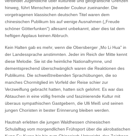
verbindet Jugendliche über kulturelle und geografische Grenzen
hinweg, führt Menschen jedweder Couleur zueinander. Die
vorgetragenen klassischen deutschen Titel waren dem
chinesischen Publikum bis auf wenige Ausnahmen („Freude
schöner Götterfunken") allesamt unbekannt, aber dies tat dem
heftigen Applaus keinen Abbruch.
Kein Halten gab es mehr, wenn die Obersberger „Mo Li Hua" in
der Landessprache anstimmten. Jeder im Reich der Mitte kennt
diese Melodie. Sie ist die heimliche Nationalhymne, und
dementsprechend überschwänglich waren die Reaktionen des
Publikums. Die schweißtreibenden Sprachübungen, die so
manches Chormitglied im Vorfeld der Reise schier zur
Verzweiflung gebracht hatten, hatten sich gelohnt. Es war das
Abtauchen in eine völlig fremde und faszinierende Kultur mit
überaus sympathischen Gastgebern, die Ulli Meiß und seinen
jungen Choristen in bester Erinnerung bleiben werden.
Hautnah erlebten die jungen Waldhessen chinesischen
Schulalltag vom morgendlichen Frühsport über die akrobatischen
Kung-Fu-Kurse bis hin zum Chinesisch-Unterricht, das Zeichnen