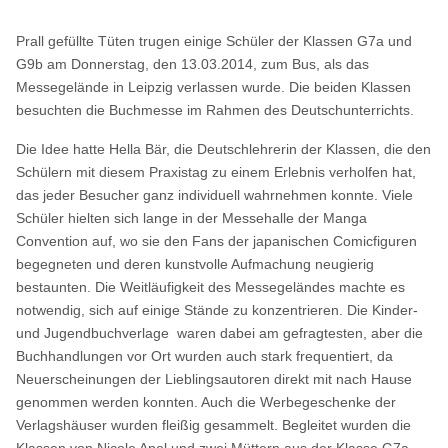
Prall gefüllte Tüten trugen einige Schüler der Klassen G7a und
G9b am Donnerstag, den 13.03.2014, zum Bus, als das
Messegelände in Leipzig verlassen wurde. Die beiden Klassen
besuchten die Buchmesse im Rahmen des Deutschunterrichts.
Die Idee hatte Hella Bär, die Deutschlehrerin der Klassen, die den
Schülern mit diesem Praxistag zu einem Erlebnis verholfen hat,
das jeder Besucher ganz individuell wahrnehmen konnte. Viele
Schüler hielten sich lange in der Messehalle der Manga
Convention auf, wo sie den Fans der japanischen Comicfiguren
begegneten und deren kunstvolle Aufmachung neugierig
bestaunten. Die Weitläufigkeit des Messegeländes machte es
notwendig, sich auf einige Stände zu konzentrieren. Die Kinder-
und Jugendbuchverlage waren dabei am gefragtesten, aber die
Buchhandlungen vor Ort wurden auch stark frequentiert, da
Neuerscheinungen der Lieblingsautoren direkt mit nach Hause
genommen werden konnten. Auch die Werbegeschenke der
Verlagshäuser wurden fleißig gesammelt. Begleitet wurden die
Klassen von Nicole Apel und zwei Müttern aus der Klasse G7a,