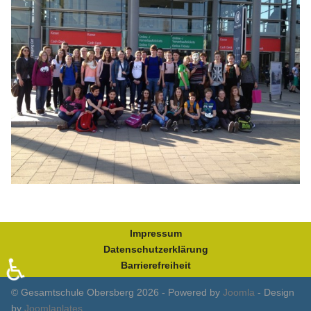
Impressum
Datenschutzerklärung
♿
Barrierefreiheit
© Gesamtschule Obersberg 2026 - Powered by
Joomla
- Design
by
Joomlaplates