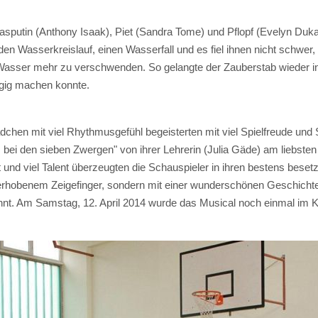
 Rasputin (Anthony Isaak), Piet (Sandra Tome) und Pflopf (Evelyn Du
n Wasserkreislauf, einen Wasserfall und es fiel ihnen nicht schwer, i
 Wasser mehr zu verschwenden. So gelangte der Zauberstab wieder in
gig machen konnte.
hen mit viel Rhythmusgefühl begeisterten mit viel Spielfreude und S
en, bei den sieben Zwergen" von ihrer Lehrerin (Julia Gäde) am liebs
 und viel Talent überzeugten die Schauspieler in ihren bestens beset
 erhobenem Zeigefinger, sondern mit einer wunderschönen Geschichte
t. Am Samstag, 12. April 2014 wurde das Musical noch einmal im K