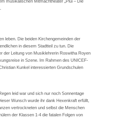
dem musikalischen Mitmachtheater „Plui – Die
.
ien leben. Die beiden Kirchengemeinden der
lichen in diesem Stadtteil zu tun. Die
er der Leitung von Musiklehrerin Roswitha Royen
deckungsreise in Szene. Im Rahmen des UNICEF-
Christian Kunkel interessierten Grundschulen
 Regen leid war und sich nur noch Sonnentage
eser Wunsch wurde ihr dank Hexenkraft erfüllt,
flanzen vertrockneten und selbst die Menschen
lern der Klassen 1-4 die fatalen Folgen von