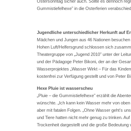
Ostersonntag sicher auch. Sollte es dennoch reg
Gummistiefelhexe" in die Osterferien verabschied
Jugendliche unterschiedlicher Herkunft auf 
Mädchen und Jungen aus 46 Nationen besuchen die
Hohen Luft/Helfersgrund schlossen sich zusamme
Theatergruppe von „Jugend 2010" unter der Leitu
und der Pädagoge Peter Bikoni, der an der Gesa
Wasserprojektes „Wasser Wirkt – Für das Kinderr
kostenfrei zur Verfügung gestellt und von Peter 
Hexe Pluie ist wasserscheu
„Pluie – die Gummistiefelhexe" erzählt die Aben
wünschte. „Ich kann kein Wasser mehr von oben s
aber mit fatalen Folgen. „Ohne Wasser geht's uns
und Tiere hatten nicht mehr genug zu trinken. A
Trockenheit dargestellt und die große Bedeutung