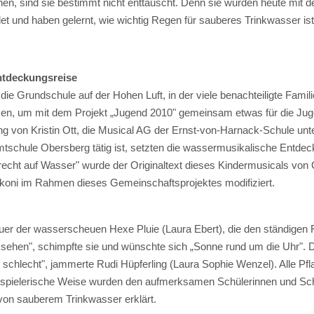
nen, sind sie bestimmt nicht enttäuscht. Denn sie wurden heute mit 
et und haben gelernt, wie wichtig Regen für sauberes Trinkwasser ist
Entdeckungsreise
 Grundschule auf der Hohen Luft, in der viele benachteiligte Famil
n, um mit dem Projekt „Jugend 2010" gemeinsam etwas für die Jugend
ng von Kristin Ott, die Musical AG der Ernst-von-Harnack-Schule unt
mtschule Obersberg tätig ist, setzten die wassermusikalische Ent
echt auf Wasser" wurde der Originaltext dieses Kindermusicals von 
Bikoni im Rahmen dieses Gemeinschaftsprojektes modifiziert.
teuer der wasserscheuen Hexe Pluie (Laura Ebert), die den ständigen
ehen", schimpfte sie und wünschte sich „Sonne rund um die Uhr". Di
 schlecht", jammerte Rudi Hüpferling (Laura Sophie Wenzel). Alle P
uf spielerische Weise wurden den aufmerksamen Schülerinnen und Schü
 von sauberem Trinkwasser erklärt.