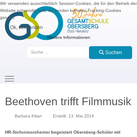
Wir verwenden ausschließlich Session-Cookies, die für den Betrieb der
Website notwendig sind. Es werden keinerlei Tracking-Cookies
gesetzt.
Ok, verstanden
Weitere Informationen
Suchen
Suchen
Mobile Menu Toggle
Beethoven trifft Filmmusik
Barbara Kilian
Erstellt: 13. Mai 2014
HR-Sinfonieorchester begeistert Obersberg-Schüler mit