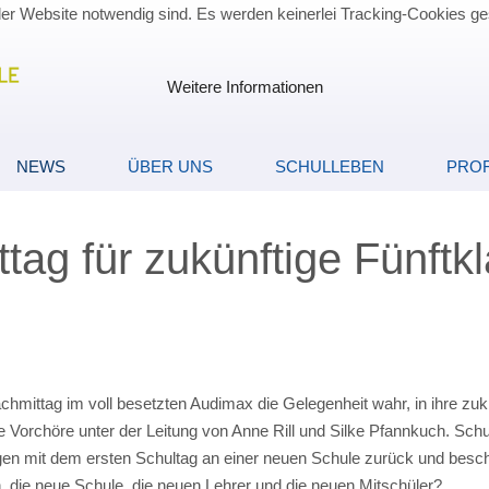
der Website notwendig sind. Es werden keinerlei Tracking-Cookies ge
Weitere Informationen
NEWS
ÜBER UNS
SCHULLEBEN
PROF
ag für zukünftige Fünftkl
hmittag im voll besetzten Audimax die Gelegenheit wahr, in ihre zu
Vorchöre unter der Leitung von Anne Rill und Silke Pfannkuch. Schulle
en mit dem ersten Schultag an einer neuen Schule zurück und besch
n, die neue Schule, die neuen Lehrer und die neuen Mitschüler?