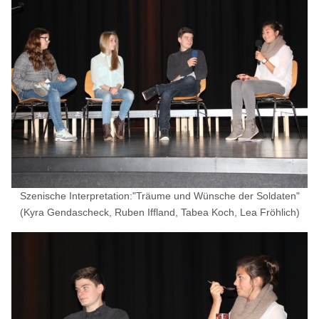
Szenische Interpretation:"Träume und Wünsche der Soldaten"
(Kyra Gendascheck, Ruben Iffland, Tabea Koch, Lea Fröhlich)