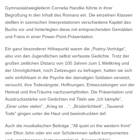
Gymnasialzweigleiterin Cornelia Handke führte in ihrer
Begrüßung in den Inhalt des Romans ein. Die einzelnen Klassen
stellten in szenischen Interpretationen verschiedene Kapitel des
Buchs vor und hinterlegten diese mit entsprechenden Gemälden
und Fotos in einer Power-Point-Präsentation.
Ein ganz besonderer Höhepunkt waren die „Poetry-Vorträge“,
also von den Jugendlichen selbst verfasste Gedichte. Trotz der
großen zeitlichen Distanz von 100 Jahren zum 1.Weltkrieg und
der Unmöglichkeit, noch Zeitzeugen zu befragen, hatten sie sich
sehr einfühlsam in die Psyche der damaligen Soldaten versetzt,
versucht, ihre Todesängste, Hoffnungen, Entwurzelungen von der
Heimat und ihreTräume nachzuempfinden. Die Präsentation und
Ausdrucksstärke von Gedichten mit Titeln wie „Ich kämpfe“,
„Einer unter vielen“, „Krieg ist …“, „Brüderlichkeit“, „Tausend
Tode“ gingen unter die Haut und beeindruckten tief.
Auch die musikalischen Beiträge ,“All quiet on the western front“
von Elton John oder ein von Schülerinnen selbst komponiertes
und vorgetragenes Instrumentalstück „Kriegsgefühle“