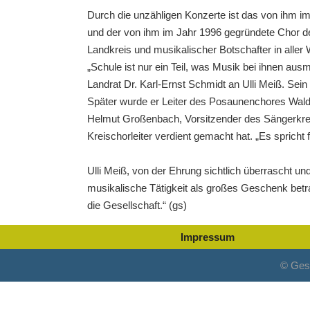
Durch die unzähligen Konzerte ist das von ihm
und der von ihm im Jahr 1996 gegründete Chor de
Landkreis und musikalischer Botschafter in aller 
„Schule ist nur ein Teil, was Musik bei ihnen au
Landrat Dr. Karl-Ernst Schmidt an Ulli Meiß. Se
Später wurde er Leiter des Posaunenchores Wal
Helmut Großenbach, Vorsitzender des Sängerkreises
Kreischorleiter verdient gemacht hat. „Es sprich
Ulli Meiß, von der Ehrung sichtlich überrascht un
musikalische Tätigkeit als großes Geschenk betrach
die Gesellschaft.“ (gs)
Impressum
© Ges