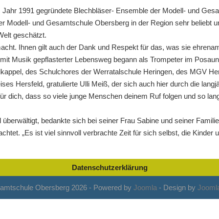
 im Jahr 1991 gegründete Blechbläser- Ensemble der Modell- und G
r Modell- und Gesamtschule Obersberg in der Region sehr beliebt un
Welt geschätzt.
smacht. Ihnen gilt auch der Dank und Respekt für das, was sie ehrena
in mit Musik gepflasterter Lebensweg begann als Trompeter im Posa
dkappel, des Schulchores der Werratalschule Heringen, des MGV H
 Hersfeld, gratulierte Ulli Meiß, der sich auch hier durch die langjä
t für dich, dass so viele junge Menschen deinem Ruf folgen und so lan
d überwältigt, bedankte sich bei seiner Frau Sabine und seiner Familie
tet. „Es ist viel sinnvoll verbrachte Zeit für sich selbst, die Kinder 
Datenschutzerklärung
amtschule Obersberg 2026 - Powered by
Joomla
- Design by
Joomla