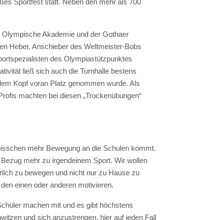
es Sportfest statt. Neben den mehr als 700
che Olympische Akademie und der Gothaer
Ben Heber, Anschieber des Weltmeister-Bobs
portspezialisten des Olympiastützpunktes
ivität ließ sich auch die Turnhalle bestens
it dem Kopf voran Platz genommen wurde. Als
e Profis machten bei diesen „Trockenübungen“
in bisschen mehr Bewegung an die Schulen kommt.
n Bezug mehr zu irgendeinem Sport. Wir wollen
erlich zu bewegen und nicht nur zu Hause zu
 den einen oder anderen motivieren.
e Schüler machen mit und es gibt höchstens
witzen und sich anzustrengen, hier auf jeden Fall