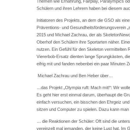
Themen wie Ernährung, Fairplay, Paralympics od
Schülern und ihren Lehrern haben bei diesem auch
Initiatoren des Projekts, an dem die GSO als ei
Präventions- und Gesundheitsförderungsverein „
2015 und Michael Zachrau, der als SkeletonNewco
Oberhof den Schülern ihre Sportarten näher. Einen
nutzen. Ein Gefühl für den Skeleton vermittelten
Viererbob-Ersatz dienten lange Sprungkästen, die
eifrig mit und fanden nebenbei ein paar Minuten Z
Michael Zachrau und Ben Heber über…
…das Projekt „Olympia ruft: Mach mit!“: Wir wol
Es geht hier erst einmal darum, überhaupt die G
einfach versuchen, ein bisschen den Ehrgeiz und 
sitzen und Computer zu spielen. Dazu kann man hi
… die Reaktionen der Schüler: Oft sind die unters
vereinzelt mal jemanden, der keine Lust hat. Im 