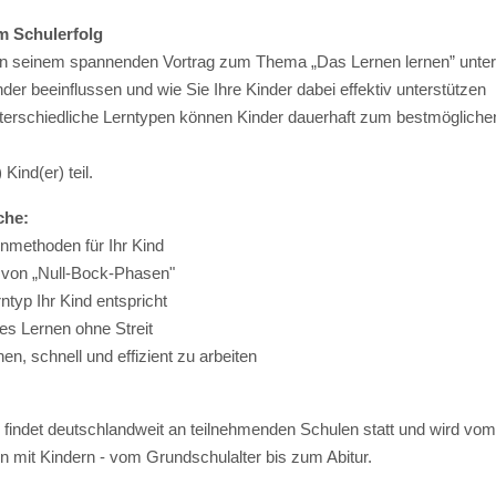
m Schulerfolg
 in seinem spannenden Vortrag zum Thema „Das Lernen lernen” unter
er beeinflussen und wie Sie Ihre Kinder dabei effektiv unterstützen
nterschiedliche Lerntypen können Kinder dauerhaft zum bestmögliche
Kind(er) teil.
che:
rnmethoden für Ihr Kind
 von „Null-Bock-Phasen"
typ Ihr Kind entspricht
es Lernen ohne Streit
en, schnell und effizient zu arbeiten
” findet deutschlandweit an teilnehmenden Schulen statt und wird v
ern mit Kindern - vom Grundschulalter bis zum Abitur.