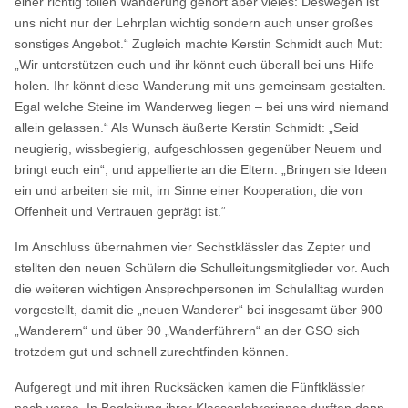
einer richtig tollen Wanderung gehört aber vieles: Deswegen ist
uns nicht nur der Lehrplan wichtig sondern auch unser großes
sonstiges Angebot.“ Zugleich machte Kerstin Schmidt auch Mut:
„Wir unterstützen euch und ihr könnt euch überall bei uns Hilfe
holen. Ihr könnt diese Wanderung mit uns gemeinsam gestalten.
Egal welche Steine im Wanderweg liegen – bei uns wird niemand
allein gelassen.“ Als Wunsch äußerte Kerstin Schmidt: „Seid
neugierig, wissbegierig, aufgeschlossen gegenüber Neuem und
bringt euch ein“, und appellierte an die Eltern: „Bringen sie Ideen
ein und arbeiten sie mit, im Sinne einer Kooperation, die von
Offenheit und Vertrauen geprägt ist.“
Im Anschluss übernahmen vier Sechstklässler das Zepter und
stellten den neuen Schülern die Schulleitungsmitglieder vor. Auch
die weiteren wichtigen Ansprechpersonen im Schulalltag wurden
vorgestellt, damit die „neuen Wanderer“ bei insgesamt über 900
„Wanderern“ und über 90 „Wanderführern“ an der GSO sich
trotzdem gut und schnell zurechtfinden können.
Aufgeregt und mit ihren Rucksäcken kamen die Fünftklässler
nach vorne. In Begleitung ihrer Klassenlehrerinnen durften dann