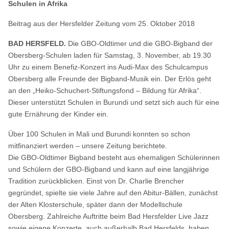
Schulen in Afrika
Beitrag aus der Hersfelder Zeitung vom 25. Oktober 2018
BAD HERSFELD.
Die GBO-Oldtimer und die GBO-Bigband der
Obersberg-Schulen laden für Samstag, 3. November, ab 19.30
Uhr zu einem Benefiz-Konzert ins Audi-Max des Schulcampus
Obersberg alle Freunde der Bigband-Musik ein. Der Erlös geht
an den „Heiko-Schuchert-Stiftungsfond – Bildung für Afrika“.
Dieser unterstützt Schulen in Burundi und setzt sich auch für eine
gute Ernährung der Kinder ein.
Über 100 Schulen in Mali und Burundi konnten so schon
mitfinanziert werden – unsere Zeitung berichtete.
Die GBO-Oldtimer Bigband besteht aus ehemaligen Schülerinnen
und Schülern der GBO-Bigband und kann auf eine langjährige
Tradition zurückblicken. Einst von Dr. Charlie Brencher
gegründet, spielte sie viele Jahre auf den Abitur-Bällen, zunächst
der Alten Klosterschule, später dann der Modellschule
Obersberg. Zahlreiche Auftritte beim Bad Hersfelder Live Jazz
sowie eigene Konzerte, auch außerhalb Bad Hersfelds, haben