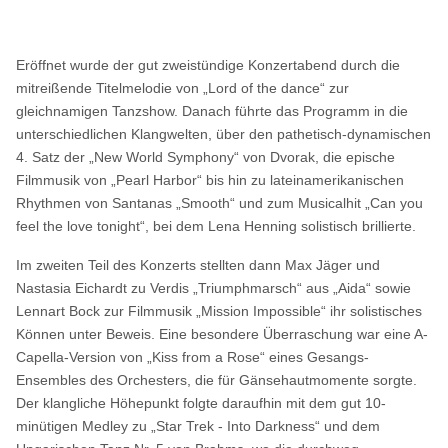
Eröffnet wurde der gut zweistündige Konzertabend durch die
mitreißende Titelmelodie von „Lord of the dance“ zur
gleichnamigen Tanzshow. Danach führte das Programm in die
unterschiedlichen Klangwelten, über den pathetisch-dynamischen
4. Satz der „New World Symphony“ von Dvorak, die epische
Filmmusik von „Pearl Harbor“ bis hin zu lateinamerikanischen
Rhythmen von Santanas „Smooth“ und zum Musicalhit „Can you
feel the love tonight“, bei dem Lena Henning solistisch brillierte.
Im zweiten Teil des Konzerts stellten dann Max Jäger und
Nastasia Eichardt zu Verdis „Triumphmarsch“ aus „Aida“ sowie
Lennart Bock zur Filmmusik „Mission Impossible“ ihr solistisches
Können unter Beweis. Eine besondere Überraschung war eine A-
Capella-Version von „Kiss from a Rose“ eines Gesangs-
Ensembles des Orchesters, die für Gänsehautmomente sorgte.
Der klangliche Höhepunkt folgte daraufhin mit dem gut 10-
minütigen Medley zu „Star Trek - Into Darkness“ und dem