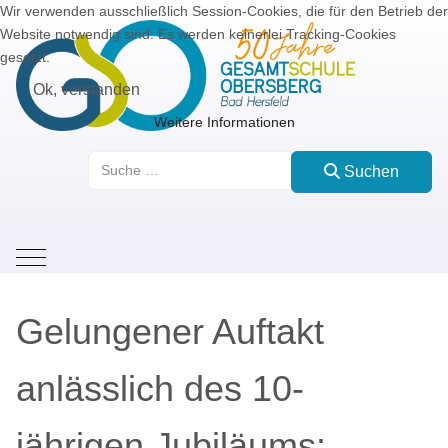
Wir verwenden ausschließlich Session-Cookies, die für den Betrieb der
Website notwendig sind. Es werden keinerlei Tracking-Cookies
gesetzt.
Ok, verstanden
Weitere Informationen
Suchen
Suchen
Mobile Menu Toggle
Gelungener Auftakt
anlässlich des 10-
jährigen Jubiläums: