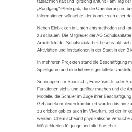
tatsächlich kalt und glitschig anfühlt - am Tag d
„Rundgang“-Pfeile gab, die die Orientierung im b
Informationen wünschte, der konnte sich einer der
Neben Einblicken in Unterrichtsmethoden und -pro
zu schauen. Die Mitglieder der AG Schulsanitäter
Arbeitsfeld der Schulsozialarbeit beschränkt sic
Aktivitäten und Institutionen in der Stadt in den Bli
In mehreren Projekten stand die Beschäftigung m
Spielfiguren und eine liebevoll gestaltete Darste
Schnuppern im Spanisch-, Französisch- oder Spa
Funktionen sicht- und greifbar machen und die A
Modelle, die Schüler im Zuge ihrer Beschäftigung m
Gebäudekomplexen kombiniert wurden bis hin zu fl
zu erleben gab es auch im Vivarium, bei der Imk
werden. Chemischeund physikalische Versuche wi
Möglichkeiten für junge und alte Forscher.