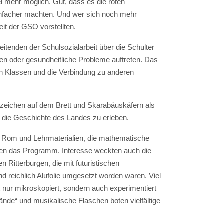
el mehr möglich. Gut, dass es die roten
einfacher machten. Und wer sich noch mehr
eit der GSO vorstellten.
itenden der Schulsozialarbeit über die Schulter
ren oder gesundheitliche Probleme auftreten. Das
 in Klassen und die Verbindung zu anderen
nzeichen auf dem Brett und Skarabäuskäfern als
n, die Geschichte des Landes zu erleben.
e Rom und Lehrmaterialien, die mathematische
zten das Programm. Interesse weckten auch die
n Ritterburgen, die mit futuristischen
d reichlich Alufolie umgesetzt worden waren. Viel
 nur mikroskopiert, sondern auch experimentiert
de“ und musikalische Flaschen boten vielfältige