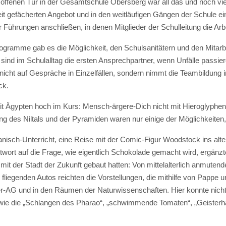
er offenen Tür in der Gesamtschule Obersberg war all das und noch vi
reit gefächerten Angebot und in den weitläufigen Gängen der Schule 
 Führungen anschließen, in denen Mitglieder der Schulleitung die Arb
gramme gab es die Möglichkeit, den Schulsanitätern und den Mitarbe
 sind im Schulalltag die ersten Ansprechpartner, wenn Unfälle passie
h nicht auf Gespräche in Einzelfällen, sondern nimmt die Teambildung
ck.
it Ägypten hoch im Kurs: Mensch-ärgere-Dich nicht mit Hieroglyphe
llung des Niltals und der Pyramiden waren nur einige der Möglichkeite
nisch-Unterricht, eine Reise mit der Comic-Figur Woodstock ins alt
ntwort auf die Frage, wie eigentlich Schokolade gemacht wird, ergän
it der Stadt der Zukunft gebaut hatten: Von mittelalterlich anmutende
iegenden Autos reichten die Vorstellungen, die mithilfe von Pappe un
er-AG und in den Räumen der Naturwissenschaften. Hier konnte nicht
e die „Schlangen des Pharao“, „schwimmende Tomaten“, „Geisterhän