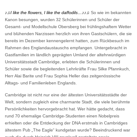
♪♫
I like the flowers, I like the daffodils…
♪♪♫
So wie im bekannten
Kanon besungen, wurden 32 Schülerinnen und Schüler der
Gesamt- und Modellschule Obersberg bei frühlingshaftem Wetter
und blühenden Narzissen herzlich von ihren Gastschülern, die sie
bereits im Dezember kennengelernt hatten, zum Rückbesuch im
Rahmen des Englandaustauschs empfangen. Untergebracht in
Gastfamilien im ländlich geprägten Umland der altehrwürdigen
Universitätsstadt Cambridge, erlebten die Schülerinnen und
Schüler sowie die begleitenden Lehrkräfte Frau Silke Pfannkuch,
Herr Alai Barite und Frau Sophia Heller das zeitgenössische
Alltags- und Familienleben Englands.
Cambridge ist nicht nur eine der ältesten Universitätsstädte der
Welt, sondern zugleich eine charmante Stadt, die viele berühmte
Persönlichkeiten hervorgebracht hat. Wer hätte gedacht, dass
rund 70 ehemalige Cambridge-Studenten einen Nobelpreis
erhielten oder die Entdeckung der DNA erstmals in Cambridges
ältestem Pub „The Eagle“ kundgetan wurde? Beeindruckend war
auch die durch Heinrich VIII prunkvoll gestaltete sowie