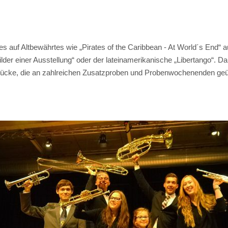
s auf Altbewährtes wie „Pirates of the Caribbean - At World´s End“ a
lder einer Ausstellung“ oder der lateinamerikanische „Libertango“. D
 Stücke, die an zahlreichen Zusatzproben und Probenwochenenden ge