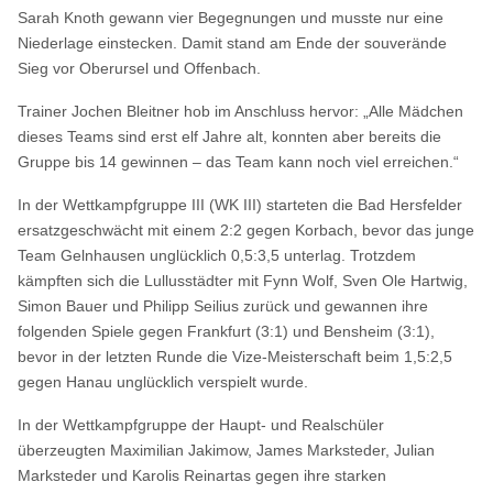
Sarah Knoth gewann vier Begegnungen und musste nur eine
Niederlage einstecken. Damit stand am Ende der souverände
Sieg vor Oberursel und Offenbach.
Trainer Jochen Bleitner hob im Anschluss hervor: „Alle Mädchen
dieses Teams sind erst elf Jahre alt, konnten aber bereits die
Gruppe bis 14 gewinnen – das Team kann noch viel erreichen.“
In der Wettkampfgruppe III (WK III) starteten die Bad Hersfelder
ersatzgeschwächt mit einem 2:2 gegen Korbach, bevor das junge
Team Gelnhausen unglücklich 0,5:3,5 unterlag. Trotzdem
kämpften sich die Lullusstädter mit Fynn Wolf, Sven Ole Hartwig,
Simon Bauer und Philipp Seilius zurück und gewannen ihre
folgenden Spiele gegen Frankfurt (3:1) und Bensheim (3:1),
bevor in der letzten Runde die Vize-Meisterschaft beim 1,5:2,5
gegen Hanau unglücklich verspielt wurde.
In der Wettkampfgruppe der Haupt- und Realschüler
überzeugten Maximilian Jakimow, James Marksteder, Julian
Marksteder und Karolis Reinartas gegen ihre starken