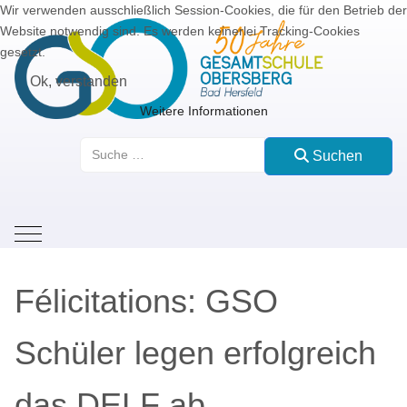
Wir verwenden ausschließlich Session-Cookies, die für den Betrieb der
Website notwendig sind. Es werden keinerlei Tracking-Cookies
gesetzt.
Ok, verstanden
Weitere Informationen
Suchen
Suchen
Mobile Menu Toggle
Félicitations: GSO
Schüler legen erfolgreich
das DELF ab