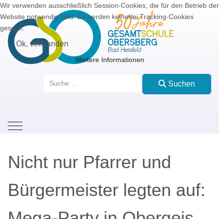
Wir verwenden ausschließlich Session-Cookies, die für den Betrieb der
Website notwendig sind. Es werden keinerlei Tracking-Cookies
gesetzt.
Ok, verstanden
Weitere Informationen
Suchen
Suchen
Mobile Menu Toggle
Nicht nur Pfarrer und
Bürgermeister legten auf:
Mega-Party in Obergeis