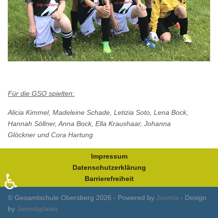
Für die GSO spielten:
Alicia Kimmel, Madeleine Schade, Letizia Soto, Lena Bock,
Hannah Söllner, Anna Bock, Ella Kraushaar, Johanna
Glöckner und Cora Hartung
Impressum
Datenschutzerklärung
♿
Barrierefreiheit
© Gesamtschule Obersberg 2026 - Powered by
Joomla
- Design
by
Joomlaplates