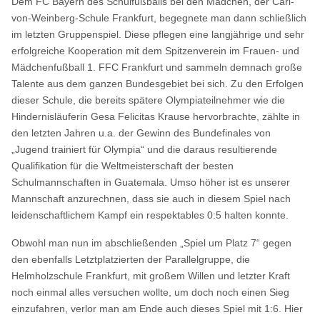
Dem FC Bayern des Schulfußballs bei den Mädchen, der Carl-
von-Weinberg-Schule Frankfurt, begegnete man dann schließlich
im letzten Gruppenspiel. Diese pflegen eine langjährige und sehr
erfolgreiche Kooperation mit dem Spitzenverein im Frauen- und
Mädchenfußball 1. FFC Frankfurt und sammeln demnach große
Talente aus dem ganzen Bundesgebiet bei sich. Zu den Erfolgen
dieser Schule, die bereits spätere Olympiateilnehmer wie die
Hindernisläuferin Gesa Felicitas Krause hervorbrachte, zählte in
den letzten Jahren u.a. der Gewinn des Bundefinales von
„Jugend trainiert für Olympia“ und die daraus resultierende
Qualifikation für die Weltmeisterschaft der besten
Schulmannschaften in Guatemala. Umso höher ist es unserer
Mannschaft anzurechnen, dass sie auch in diesem Spiel nach
leidenschaftlichem Kampf ein respektables 0:5 halten konnte.
Obwohl man nun im abschließenden „Spiel um Platz 7“ gegen
den ebenfalls Letztplatzierten der Parallelgruppe, die
Helmholzschule Frankfurt, mit großem Willen und letzter Kraft
noch einmal alles versuchen wollte, um doch noch einen Sieg
einzufahren, verlor man am Ende auch dieses Spiel mit 1:6. Hier