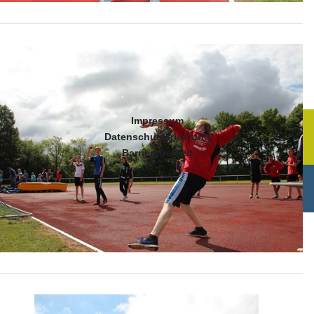
Impressum
Datenschutzerklärung
Barrierefreiheit
© Gesamtschule Obersberg 2026 - Powered by
Joomla
- Design
by
Joomlaplates