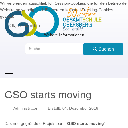
Wir verwenden ausschließlich Session-Cookies, die für den Betrieb der
Website notwendig sind. Es werden keinerlei Tracking-Cookies
gesetzt.
Ok, verstanden
Weitere Informationen
Suchen
Suchen
Mobile Menu Toggle
GSO starts moving
Administrator
Erstellt: 04. Dezember 2018
Das neu gegründete Projektteam „
GSO starts moving
“